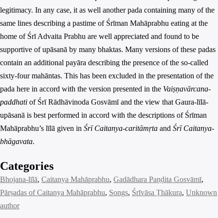
legitimacy. In any case, it as well another pada containing many of the
same lines describing a pastime of Śrīman Mahāprabhu eating at the
home of Śrī Advaita Prabhu are well appreciated and found to be
supportive of upāsanā by many bhaktas. Many versions of these padas
contain an additional payāra describing the presence of the so-called
sixty-four mahāntas. This has been excluded in the presentation of the
pada here in accord with the version presented in the
Vaiṣṇavārcana-
paddhati
of Śrī Rādhāvinoda Gosvāmī and the view that Gaura-līlā-
upāsanā is best performed in accord with the descriptions of Śrīman
Mahāprabhu’s līlā given in
Śrī Caitanya-caritāmṛta
and
Śrī Caitanya-
bhāgavata
.
Categories
Bhojana-līlā
, 
Caitanya Mahāprabhu
, 
Gadādhara Paṇḍita Gosvāmī
, 
Pārṣadas of Caitanya Mahāprabhu
, 
Songs
, 
Śrīvāsa Ṭhākura
, 
Unknown
author