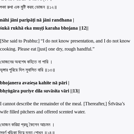
শুকা রুখা এক মুষ্টি করহ ভোজন ॥১২॥
nāhi jāni paripāṭi nā jāni randhana |
śukā rukhā eka muṣṭi karaha bhojana ||
12||
[She said to Prabhu:] “I do not know presentation, and I do not know
cooking. Please eat [just] one dry, rough handful.”
ভোজনের অবশেষ কহিতে না পারি ।
ভৃঙ্গার পুরিয়ে দিল সুবাসিত বারি ॥১৩॥
bhojanera avaśeṣa kahite nā pāri |
bhṛṅgāra puriye dila suvāsita vāri ||
13||
I cannot describe the remainder of the meal. [Thereafter,] Śrīvāsa’s
wife filled pitchers and offered scented water.
ভোজন করিয়া প্রভু কৈলেন আচমন ।
সুবর্ণ খড়িকা দিয়ে দন্ত শোধন ॥১৪॥