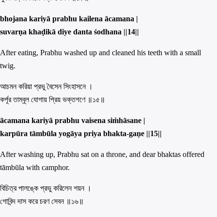
bhojana kariyā prabhu kailena ācamana |
suvarṇa khaḍikā diye danta śodhana ||
14||
After eating, Prabhu washed up and cleaned his teeth with a small
twig.
আচমন করিয়া প্রভু বৈসেন সিংহাসনে ।
কর্পূর তাম্বূল যোগায় প্রিয় ভক্তগণে ॥১৫॥
ācamana kariyā prabhu vaisena siṁhāsane |
karpūra tām
b
ūla
y
ogāya priya bhakta-gaṇe ||
15||
After washing up, Prabhu sat on a throne, and dear bhaktas offered
tāmbūla with camphor.
বিচিত্র পালঙ্কে প্রভু করিলেন শয়ন ।
গোবিন্দ দাস করে চরণ সেবন ॥১৬॥