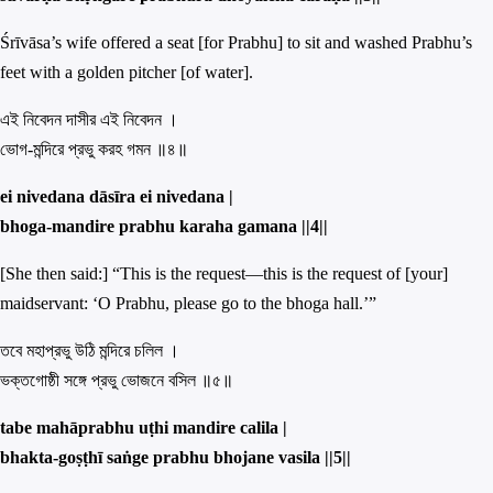
Śrīvāsa’s wife offered a seat [for Prabhu] to sit and washed Prabhu’s
feet with a golden pitcher [of water].
এই নিবেদন দাসীর এই নিবেদন ।
ভোগ-মন্দিরে প্রভু করহ গমন ॥৪॥
ei nivedana dāsīra ei nivedana |
bhoga-mandire prabhu karaha gamana ||
4||
[She then said:] “This is the request—this is the request of [your]
maidservant: ‘O Prabhu, please go to the bhoga hall.’”
তবে মহাপ্রভু উঠি মন্দিরে চলিল ।
ভক্তগোষ্ঠী সঙ্গে প্রভু ভোজনে বসিল ॥৫॥
ta
b
e mahāprabhu uṭhi mandire calila |
bhakta-goṣṭhī saṅge prabhu bhojane vasila ||
5||