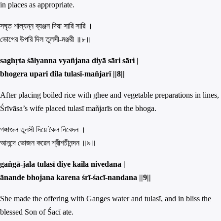
in places as appropriate.
সঘৃত শাল্যন্ন ব্যঞ্জন দিয়া সারি সারি ।
ভোগের উপরি দিল তুলসী-মঞ্জরী ॥৮॥
saghṛta śālyanna vyañjana diyā sāri sāri |
bhogera upari dila tulasī-mañjarī ||
8||
After placing boiled rice with ghee and vegetable preparations in lines,
Śrīvāsa’s wife placed tulasī mañjarīs on the bhoga.
গঙ্গাজল তুলসী দিয়ে কৈল নিবেদন ।
আনন্দে ভোজন করেন শ্রীশচীনন্দন ॥৯॥
gaṅgā-jala tulasī diye kaila nivedana |
ānande bhojana karena śrī-śacī-nandana ||
9||
She made the offering with Ganges water and tulasī, and in bliss the
blessed Son of Śacī ate.