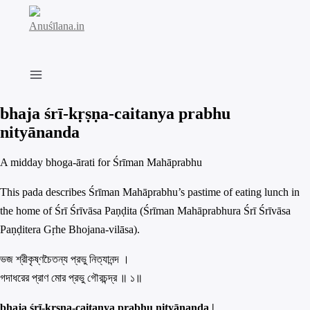
Skip
to
content
bhaja śrī-kṛṣṇa-caitanya prabhu
nityānanda
A midday bhoga-ārati for Śrīman Mahāprabhu
This pada describes Śrīman Mahāprabhu’s pastime of eating lunch in
the home of Śrī Śrīvāsa Paṇḍita (Śrīman Mahāprabhura Śrī Śrīvāsa
Paṇḍitera Gṛhe Bhojana-vilāsa).
ভজ শ্রীকৃষ্ণচৈতন্য প্রভু নিত্যানন্দ ।
গদাধরের প্রাণ মোর প্রভু গৌরচন্দ্র ॥ ১॥
bhaja śrī-kṛṣṇa-caitanya prabhu nityānanda |