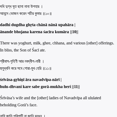
দধি দুগ্ধ ঘৃত ছানা নানা উপহার ।
আনন্দে ভোজন করেন শচীর কুমার ॥১০॥
dadhi dugdha ghṛta chānā nānā upahāra |
ānande bhojana karena śacīra kumāra ||
10||
There was yoghurt, milk, ghee, chhana, and various [other] offerings.
In bliss, the Son of Śacī ate.
শ্রীবাস-গৃহিণী আর নবদ্বীপ-নারী ।
হুলুধ্বনি করে সবে গোরা-মুখ হেরি ॥১১॥
śrīvāsa-gṛhiṇī āra navadvīpa-nārī |
hulu-dhvani kare sa
b
e gorā-mukha heri ||
11||
Śrīvāsa’s wife and the [other] ladies of Navadvīpa all ululated
beholding Gorā’s face.
নাহি জানি পরিপাটি না জানি রন্ধন ।