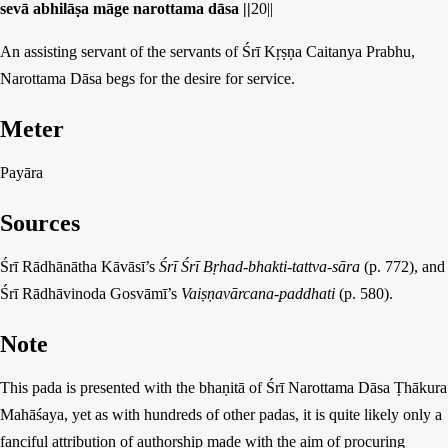
sevā abhilāṣa māge narottama dāsa ||
20||
An assisting servant of the servants of Śrī Kṛṣṇa Caitanya Prabhu,
Narottama Dāsa begs for the desire for service.
Meter
Payāra
Sources
Śrī Rādhānātha Kāvāsī’s
Śrī Śrī Bṛhad-bhakti-tattva-sāra
(p. 772), and
Śrī Rādhāvinoda Gosvāmī’s
Vaiṣṇavārcana-paddhati
(p. 580).
Note
This pada is presented with the bhaṇitā of Śrī Narottama Dāsa Ṭhākura
Mahāśaya, yet as with hundreds of other padas, it is quite likely only a
fanciful attribution of authorship made with the aim of procuring