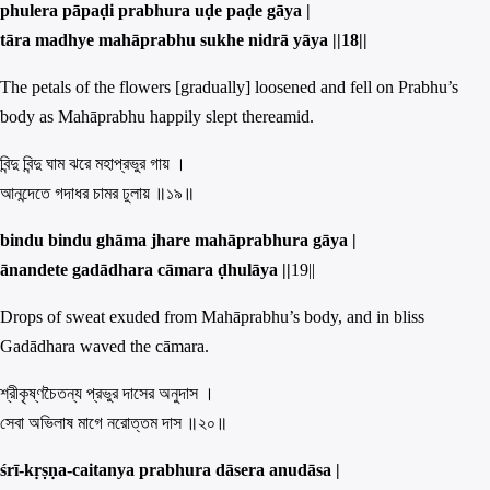
phulera pāpaḍi prabhura uḍe paḍe gāya |
tāra madhye mahāprabhu sukhe nidrā yāya ||
18||
The petals of the flowers [gradually] loosened and fell on Prabhu’s
body as Mahāprabhu happily slept thereamid.
বিন্দু বিন্দু ঘাম ঝরে মহাপ্রভুর গায় ।
আনন্দেতে গদাধর চামর ঢুলায় ॥১৯॥
bindu bindu ghāma jhare mahāprabhura gāya |
ānandete gadādhara cāmara ḍhulāya ||
19||
Drops of sweat exuded from Mahāprabhu’s body, and in bliss
Gadādhara waved the cāmara.
শ্রীকৃষ্ণচৈতন্য প্রভুর দাসের অনুদাস ।
সেবা অভিলাষ মাগে নরোত্তম দাস ॥২০॥
śrī-kṛṣṇa-caitanya prabhura dāsera anudāsa |