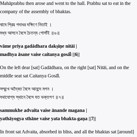
Mahāprabhu then arose and went to the hall. Prabhu sat to eat in the
company of the assembly of bhaktas.
বামে প্রিয় গদাধর দক্ষিণে নিতাই ।
মধ্য আসনে বৈসে চৈতন্য গোসাঁই ॥৬॥
vāme priya gadādhara dakṣiṇe nitāi |
madhya āsane vaise caitanya gosā̐i ||
6||
On the left dear [sat] Gadādhara, on the right [sat] Nitāi, and on the
middle seat sat Caitanya Gosā̐i.
সম্মুখে অদ্বৈত বৈসে আনন্দে মগন ।
যথাযোগ্য স্থানে বৈসে যত ভক্তগণ ॥৭॥
sammukhe advaita vaise ānande magana |
y
athā
y
ogya sthāne vaise
y
ata bhakta-gaṇa ||
7||
In front sat Advaita, absorbed in bliss, and all the bhaktas sat [around]