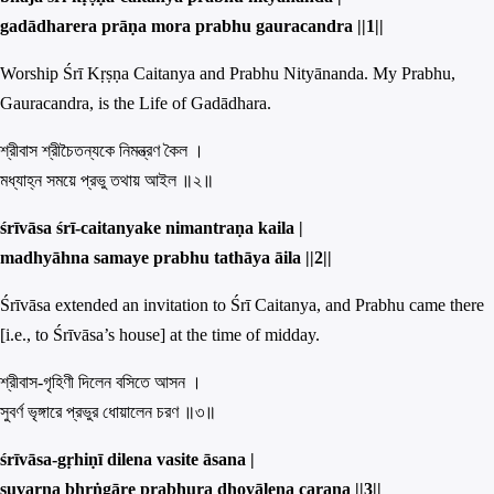
gadādharera prāṇa mora prabhu gauracandra ||
1||
Worship Śrī Kṛṣṇa Caitanya and Prabhu Nityānanda. My Prabhu,
Gauracandra, is the Life of Gadādhara.
শ্রীবাস শ্রীচৈতন্যকে নিমন্ত্রণ কৈল ।
মধ্যাহ্ন সময়ে প্রভু তথায় আইল ॥২॥
śrīvāsa śrī-caitanyake nimantraṇa kaila |
madhyāhna samaye prabhu tathāya āila ||
2||
Śrīvāsa extended an invitation to Śrī Caitanya, and Prabhu came there
[i.e., to Śrīvāsa’s house] at the time of midday.
শ্রীবাস-গৃহিণী দিলেন বসিতে আসন ।
সুবর্ণ ভৃঙ্গারে প্রভুর ধোয়ালেন চরণ ॥৩॥
śrīvāsa-gṛhiṇī dilena vasite āsana |
suvarṇa bhṛṅgāre prabhura dhoyālena caraṇa ||
3||