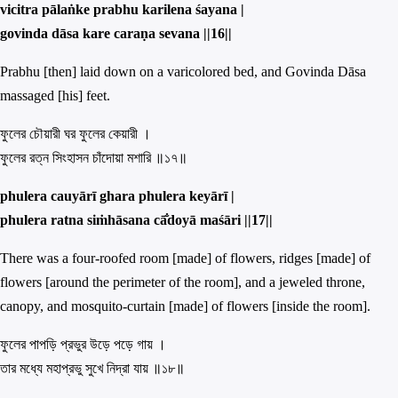
vicitra pālaṅke prabhu karilena śayana |
govinda dāsa kare caraṇa sevana ||
16||
Prabhu [then] laid down on a varicolored bed, and Govinda Dāsa
massaged [his] feet.
ফুলের চৌয়ারী ঘর ফুলের কেয়ারী ।
ফুলের রত্ন সিংহাসন চাঁদোয়া মশারি ॥১৭॥
phulera cauyārī ghara phulera keyārī |
phule
ra
ratna siṁhāsana cā̐doyā maśāri ||
17||
There was a four-roofed room [made] of flowers, ridges [made] of
flowers [around the perimeter of the room], and a jeweled throne,
canopy, and mosquito-curtain [made] of flowers [inside the room].
ফুলের পাপড়ি প্রভুর উড়ে পড়ে গায় ।
তার মধ্যে মহাপ্রভু সুখে নিদ্রা যায় ॥১৮॥